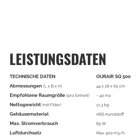
LEISTUNGSDATEN
TECHNISCHE DATEN
OURAIR SQ 500
Abmessungen
(L x B x H)
44 x 28 x 65 cm
Empfohlene Raumgröße
(pro Einheit)
~ 40 m2
Nettogewicht
(mit Filter)
11,3 kg
Gehäusematerial
ABS Kunststoff
Max. Stromverbrauch
85 W
Luftdurchsatz
Max. 500 m3/h